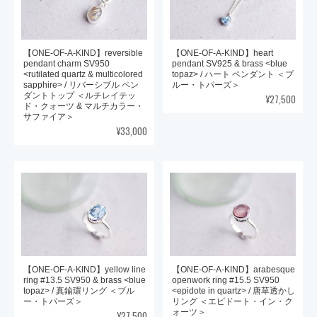
【ONE-OF-A-KIND】reversible
【ONE-OF-A-KIND】heart
pendant charm SV950
pendant SV925 & brass <blue
<rutilated quartz & multicolored
topaz> / ハート ペンダント ＜ブ
sapphire> / リバーシブル ペン
ルー・トパーズ＞
ダントトップ ＜ルチレイテッ
¥27,500
ド・クォーツ & マルチカラー・
サファイア＞
¥33,000
【ONE-OF-A-KIND】yellow line
【ONE-OF-A-KIND】arabesque
ring #13.5 SV950 & brass <blue
openwork ring #15.5 SV950
topaz> / 真鍮環リング ＜ブル
<epidote in quartz> / 唐草透かし
ー・トパーズ＞
リング ＜エピドート・イン・ク
ォーツ＞
¥27,500