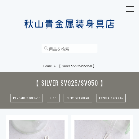
Home
【 Silver SV925/SV950 】
【 SILVER SV925/SV950 】
PENDANT/NECKLACE
RING
PIERCE/EARRING
KEYCHAIN/ZAKKA