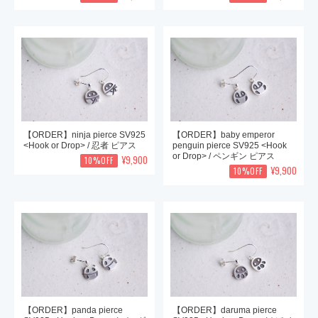
【ORDER】ninja pierce SV925
【ORDER】baby emperor
<Hook or Drop> / 忍者 ピアス
penguin pierce SV925 <Hook
or Drop> / ペンギン ピアス
¥9,900
10%OFF
¥9,900
10%OFF
【ORDER】panda pierce
【ORDER】daruma pierce