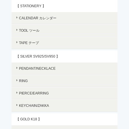
【 STATIONERY 】
CALENDAR カレンダー
TOOL ツール
TAPE テープ
【 SILVER SV925/SV950 】
PENDANT/NECKLACE
RING
PIERCE/EARRING
KEYCHAIN/ZAKKA
【 GOLD K18 】