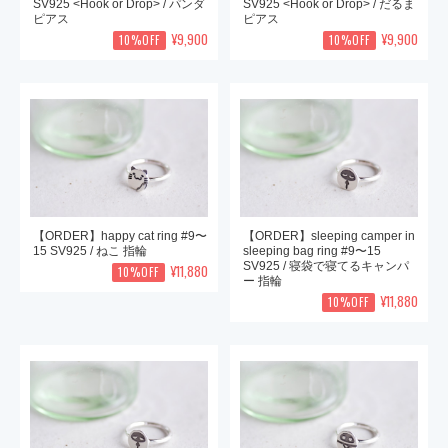
SV925 <Hook or Drop> / パンダ
SV925 <Hook or Drop> / だるま
ピアス
ピアス
¥9,900
¥9,900
10%OFF
10%OFF
【ORDER】happy cat ring #9〜
【ORDER】sleeping camper in
15 SV925 / ねこ 指輪
sleeping bag ring #9〜15
SV925 / 寝袋で寝てるキャンパ
¥11,880
10%OFF
ー 指輪
¥11,880
10%OFF