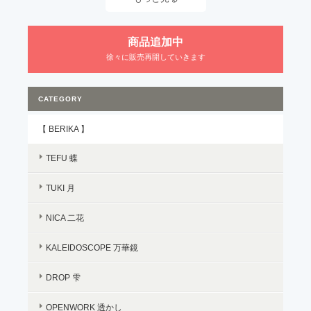
商品追加中
徐々に販売再開していきます
CATEGORY
【 BERIKA 】
TEFU 蝶
TUKI 月
NICA 二花
KALEIDOSCOPE 万華鏡
DROP 雫
OPENWORK 透かし