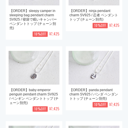
【ORDER】sleepy camper in
【ORDER】ninja pendant
sleeping bag pendant charm
charm SV925 / 忍者 ペンダント
SV925 / 寝袋で眠いキャンパー
トップ (チェーン別売)
ペンダントトップ (チェーン別
¥7,425
10%OFF
売)
¥7,425
10%OFF
【ORDER】baby emperor
【ORDER】panda pendant
penguin pendant charm SV925
charm SV925 / パンダ ペンダン
/ ペンギン ペンダントトップ (チ
トトップ (チェーン別売)
ェーン別売)
¥7,425
10%OFF
¥7,425
10%OFF