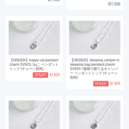
¥27,500
【ORDER】happy cat pendant
【ORDER】sleeping camper in
charm SV925 / ねこ ペンダント
sleeping bag pendant charm
トップ (チェーン別売)
SV925 / 寝袋で寝てるキャンパ
ー ペンダントトップ (チェーン
¥7,425
10%OFF
別売)
¥7,425
10%OFF