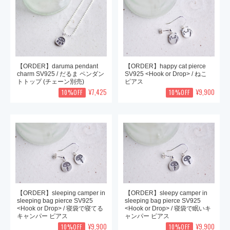
【ORDER】daruma pendant
【ORDER】happy cat pierce
charm SV925 / だるま ペンダン
SV925 <Hook or Drop> / ねこ
トトップ (チェーン別売)
ピアス
¥7,425
¥9,900
10%OFF
10%OFF
【ORDER】sleeping camper in
【ORDER】sleepy camper in
sleeping bag pierce SV925
sleeping bag pierce SV925
<Hook or Drop> / 寝袋で寝てる
<Hook or Drop> / 寝袋で眠いキ
キャンパー ピアス
ャンパー ピアス
¥9,900
¥9,900
10%OFF
10%OFF