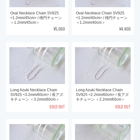
Oval Necklace Chain SV925
Oval Necklace Chain SV925
<1.2mm/45cm> / 楕円チェーン
<1.2mm/40cm> / 楕円チェーン
＜1.2mm/45cm＞
＜1.2mm/40cm＞
¥5,060
¥4,400
Long Azuki Necklace Chain
Long Azuki Necklace Chain
SV925 <3.2mm/60cm> / 長アズ
SV925 <2.2mm/60cm> / 長アズ
キチェーン ＜3.2mm/60cm＞
キチェーン ＜2.2mm/60cm＞
SOLD OUT
SOLD OUT