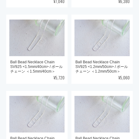
¥7,040
¥6,380
Ball Bead Necklace Chain
Ball Bead Necklace Chain
SV925 <1.5mm/40cm> / ボール
SV925 <1.2mm/50cm> / ボール
チェーン ＜1.5mm/40cm＞
チェーン ＜1.2mm/50cm＞
¥5,720
¥5,060
Ball Bead Necklace Chain
Ball Bead Necklace Chain