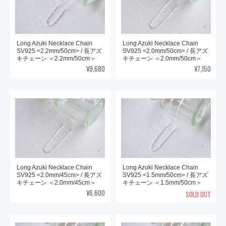
Long Azuki Necklace Chain
Long Azuki Necklace Chain
SV925 <2.2mm/50cm> / 長アズ
SV925 <2.0mm/50cm> / 長アズ
キチェーン ＜2.2mm/50cm＞
キチェーン ＜2.0mm/50cm＞
¥9,680
¥7,150
Long Azuki Necklace Chain
Long Azuki Necklace Chain
SV925 <2.0mm/45cm> / 長アズ
SV925 <1.5mm/50cm> / 長アズ
キチェーン ＜2.0mm/45cm＞
キチェーン ＜1.5mm/50cm＞
¥6,600
SOLD OUT