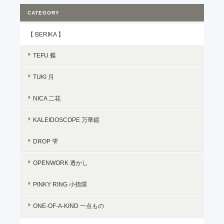
CATEGORY
【 BERIKA 】
TEFU 蝶
TUKI 月
NICA 二花
KALEIDOSCOPE 万華鏡
DROP 雫
OPENWORK 透かし
PINKY RING 小指環
ONE-OF-A-KIND 一点もの