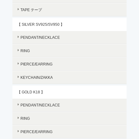
TAPE テープ
【 SILVER SV925/SV950 】
PENDANT/NECKLACE
RING
PIERCE/EARRING
KEYCHAIN/ZAKKA
【 GOLD K18 】
PENDANT/NECKLACE
RING
PIERCE/EARRING