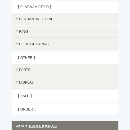
【 PLATINAM PT900 】
PENDANT/NECKLACE
RING
PIERCE/EARRING
【 OTHER 】
PARTS
DISPLAY
【 SALE 】
【 ORDER 】
ABOUT 秋山貴金属装身具店