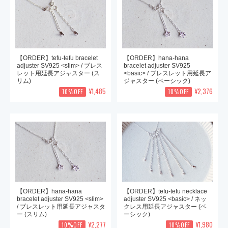
【ORDER】tefu-tefu bracelet
【ORDER】hana-hana
adjuster SV925 <slim> / ブレス
bracelet adjuster SV925
レット用延長アジャスター (ス
<basic> / ブレスレット用延長ア
リム)
ジャスター (ベーシック)
¥1,485
¥2,376
10%OFF
10%OFF
【ORDER】hana-hana
【ORDER】tefu-tefu necklace
bracelet adjuster SV925 <slim>
adjuster SV925 <basic> / ネッ
/ ブレスレット用延長アジャスタ
クレス用延長アジャスター (ベ
ー (スリム)
ーシック)
¥2,277
¥1,980
10%OFF
10%OFF