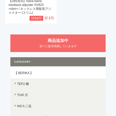
【ORDER】hana-hana
necklace adjuster SV925
<slim> / ネックレス用延長アジ
ャスター (スリム)
¥2,475
10%OFF
商品追加中
徐々に販売再開していきます
CATEGORY
【 BERIKA 】
TEFU 蝶
TUKI 月
NICA 二花