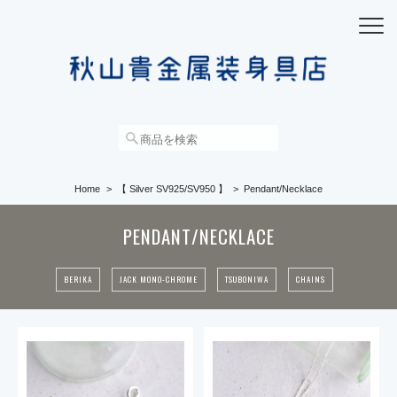
Home
【 Silver SV925/SV950 】
Pendant/Necklace
PENDANT/NECKLACE
BERIKA
JACK MONO-CHROME
TSUBONIWA
CHAINS