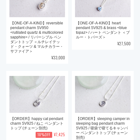
【ONE-OF-A-KIND】reversible
【ONE-OF-A-KIND】heart
pendant charm SV950
pendant SV925 & brass <blue
<rutilated quartz & multicolored
topaz> / ハート ペンダント ＜ブ
sapphire> / リバーシブル ペン
ルー・トパーズ＞
ダントトップ ＜ルチレイテッ
¥27,500
ド・クォーツ & マルチカラー・
サファイア＞
¥33,000
【ORDER】happy cat pendant
【ORDER】sleeping camper in
charm SV925 / ねこ ペンダント
sleeping bag pendant charm
トップ (チェーン別売)
SV925 / 寝袋で寝てるキャンパ
ー ペンダントトップ (チェーン
¥7,425
10%OFF
別売)