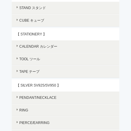
STAND スタンド
CUBE キューブ
【 STATIONERY 】
CALENDAR カレンダー
TOOL ツール
TAPE テープ
【 SILVER SV925/SV950 】
PENDANT/NECKLACE
RING
PIERCE/EARRING