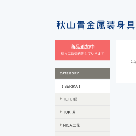
商品追加中
徐々に販売再開していきます
出
CATEGORY
【 BERIKA 】
TEFU 蝶
TUKI 月
NICA 二花