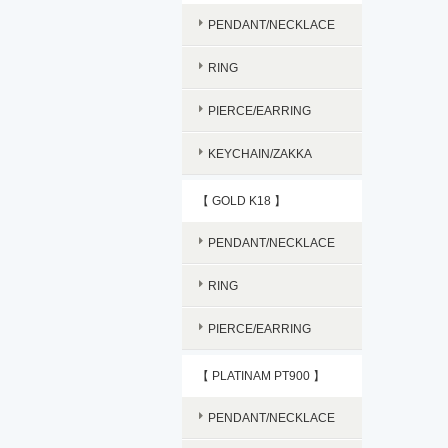
PENDANT/NECKLACE
RING
PIERCE/EARRING
KEYCHAIN/ZAKKA
【 GOLD K18 】
PENDANT/NECKLACE
RING
PIERCE/EARRING
【 PLATINAM PT900 】
PENDANT/NECKLACE