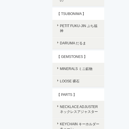
の
【 TSUBONIWA 】
PETIT FUKU-JIN ぷち福
神
DARUMA だるま
【 GEMSTONES 】
MINERALS ミニ鉱物
LOOSE 裸石
【 PARTS 】
NECKLACE ADJUSTER
ネックレスアジャスター
KEYCHAIN キーホルダー
チェーン