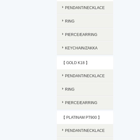
PENDANT/NECKLACE
RING
PIERCE/EARRING
KEYCHAIN/ZAKKA
【 GOLD K18 】
PENDANT/NECKLACE
RING
PIERCE/EARRING
【 PLATINAM PT900 】
PENDANT/NECKLACE