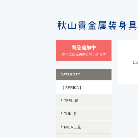
商品追加中
徐々に販売再開していきます
出
CATEGORY
【 BERIKA 】
TEFU 蝶
TUKI 月
NICA 二花