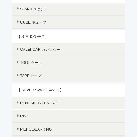
STAND スタンド
CUBE キューブ
【 STATIONERY 】
CALENDAR カレンダー
TOOL ツール
TAPE テープ
【 SILVER SV925/SV950 】
PENDANT/NECKLACE
RING
PIERCE/EARRING