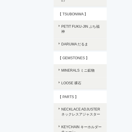
の
【 TSUBONIWA 】
PETIT FUKU-JIN ぷち福
神
DARUMA だるま
【 GEMSTONES 】
MINERALS ミニ鉱物
LOOSE 裸石
【 PARTS 】
NECKLACE ADJUSTER
ネックレスアジャスター
KEYCHAIN キーホルダー
チェーン