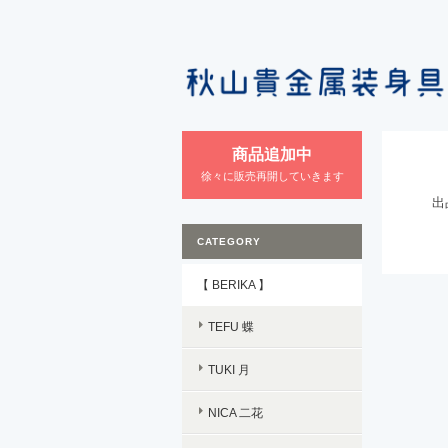
商品追加中
徐々に販売再開していきます
出
CATEGORY
【 BERIKA 】
TEFU 蝶
TUKI 月
NICA 二花