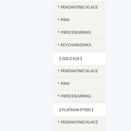
PENDANT/NECKLACE
RING
PIERCE/EARRING
KEYCHAIN/ZAKKA
【 GOLD K18 】
PENDANT/NECKLACE
RING
PIERCE/EARRING
【 PLATINAM PT900 】
PENDANT/NECKLACE