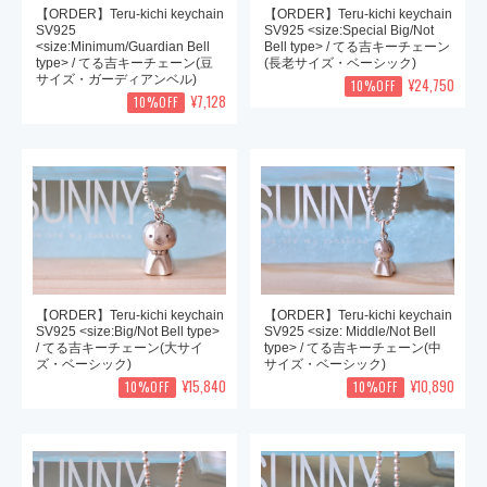
【ORDER】Teru-kichi keychain
【ORDER】Teru-kichi keychain
SV925
SV925 <size:Special Big/Not
<size:Minimum/Guardian Bell
Bell type> / てる吉キーチェーン
type> / てる吉キーチェーン(豆
(長老サイズ・ベーシック)
サイズ・ガーディアンベル)
¥24,750
10%OFF
¥7,128
10%OFF
【ORDER】Teru-kichi keychain
【ORDER】Teru-kichi keychain
SV925 <size:Big/Not Bell type>
SV925 <size: Middle/Not Bell
/ てる吉キーチェーン(大サイ
type> / てる吉キーチェーン(中
ズ・ベーシック)
サイズ・ベーシック)
¥15,840
¥10,890
10%OFF
10%OFF