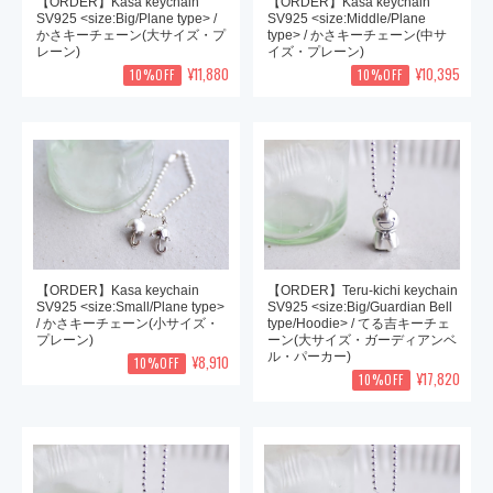
【ORDER】Kasa keychain
【ORDER】Kasa keychain
SV925 <size:Big/Plane type> /
SV925 <size:Middle/Plane
かさキーチェーン(大サイズ・プ
type> / かさキーチェーン(中サ
レーン)
イズ・プレーン)
¥11,880
¥10,395
10%OFF
10%OFF
【ORDER】Kasa keychain
【ORDER】Teru-kichi keychain
SV925 <size:Small/Plane type>
SV925 <size:Big/Guardian Bell
/ かさキーチェーン(小サイズ・
type/Hoodie> / てる吉キーチェ
プレーン)
ーン(大サイズ・ガーディアンベ
ル・パーカー)
¥8,910
10%OFF
¥17,820
10%OFF