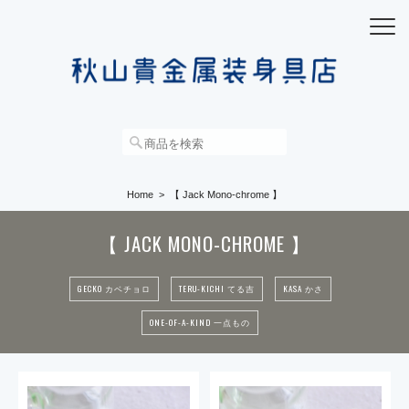
Home
【 Jack Mono-chrome 】
【 JACK MONO-CHROME 】
GECKO カベチョロ
TERU-KICHI てる吉
KASA かさ
ONE-OF-A-KIND 一点もの