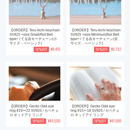
【ORDER】Teru-kichi keychain
【ORDER】Teru-kichi keychain
SV925 <size:Small/Not Bell
SV925 <size:Minimum/Not Bell
type> / てる吉キーチェーン(小
type> / てる吉キーチェーン(豆
サイズ・ベーシック)
サイズ・ベーシック)
¥8,415
¥6,732
10%OFF
10%OFF
【ORDER】Gecko Odd-eye
【ORDER】Gecko Odd-eye
ring #19〜22 SV925 / カベチョ
ring #15〜18 SV925 / カベチョ
ロ オッドアイ リング
ロ オッドアイ リング
¥49,500
¥41,580
10%OFF
10%OFF