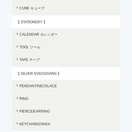
CUBE キューブ
【 STATIONERY 】
CALENDAR カレンダー
TOOL ツール
TAPE テープ
【 SILVER SV925/SV950 】
PENDANT/NECKLACE
RING
PIERCE/EARRING
KEYCHAIN/ZAKKA