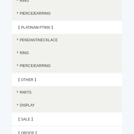
RING
PIERCE/EARRING
【 PLATINAM PT900 】
PENDANT/NECKLACE
RING
PIERCE/EARRING
【 OTHER 】
PARTS
DISPLAY
【 SALE 】
【 ORDER 】