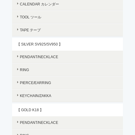
CALENDAR カレンダー
TOOL ツール
TAPE テープ
【 SILVER SV925/SV950 】
PENDANT/NECKLACE
RING
PIERCE/EARRING
KEYCHAIN/ZAKKA
【 GOLD K18 】
PENDANT/NECKLACE