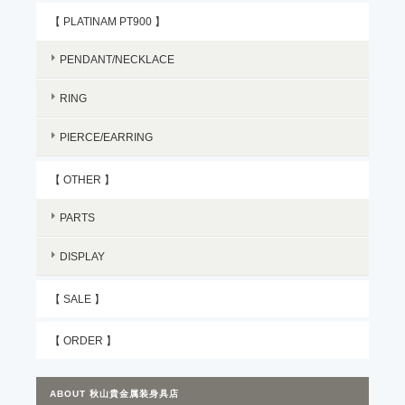
【 PLATINAM PT900 】
PENDANT/NECKLACE
RING
PIERCE/EARRING
【 OTHER 】
PARTS
DISPLAY
【 SALE 】
【 ORDER 】
ABOUT 秋山貴金属装身具店