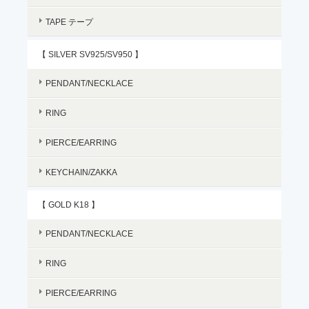
TAPE テープ
【 SILVER SV925/SV950 】
PENDANT/NECKLACE
RING
PIERCE/EARRING
KEYCHAIN/ZAKKA
【 GOLD K18 】
PENDANT/NECKLACE
RING
PIERCE/EARRING