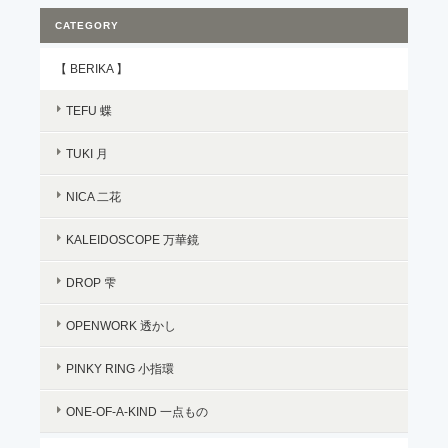
CATEGORY
【 BERIKA 】
TEFU 蝶
TUKI 月
NICA 二花
KALEIDOSCOPE 万華鏡
DROP 雫
OPENWORK 透かし
PINKY RING 小指環
ONE-OF-A-KIND 一点もの