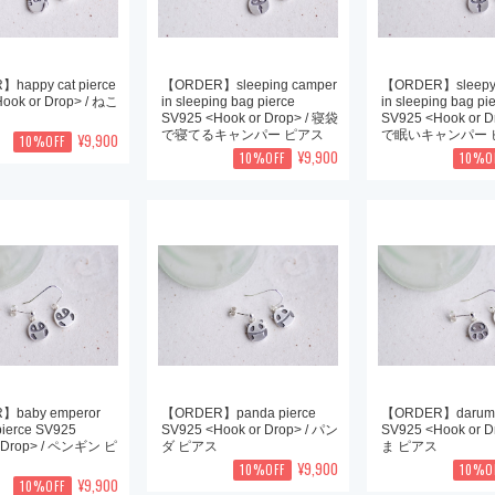
happy cat pierce
【ORDER】sleeping camper
【ORDER】sleepy
ook or Drop> / ねこ
in sleeping bag pierce
in sleeping bag pi
SV925 <Hook or Drop> / 寝袋
SV925 <Hook or D
で寝てるキャンパー ピアス
で眠いキャンパー 
¥9,900
10%OFF
¥9,900
10%OFF
10%O
】baby emperor
【ORDER】panda pierce
【ORDER】daruma 
pierce SV925
SV925 <Hook or Drop> / パン
SV925 <Hook or D
r Drop> / ペンギン ピ
ダ ピアス
ま ピアス
¥9,900
10%OFF
10%O
¥9,900
10%OFF