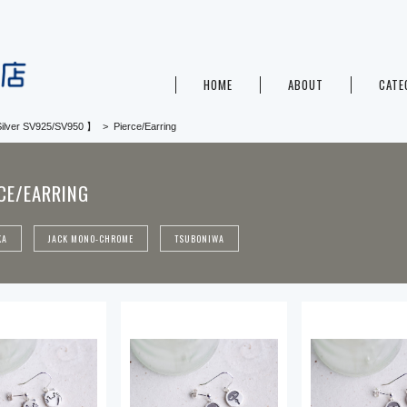
HOME
ABOUT
CATE
ilver SV925/SV950 】
Pierce/Earring
CE/EARRING
KA
JACK MONO-CHROME
TSUBONIWA