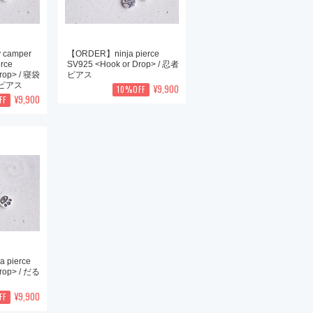
 camper
【ORDER】ninja pierce
erce
SV925 <Hook or Drop> / 忍者
rop> / 寝袋
ピアス
ピアス
¥9,900
10%OFF
¥9,900
FF
pierce
rop> / だる
¥9,900
FF