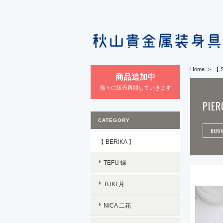
Home
【 S
商品追加中
徐々に販売再開していきます
PIER
CATEGORY
BERI
【 BERIKA 】
TEFU 蝶
TUKI 月
NICA 二花