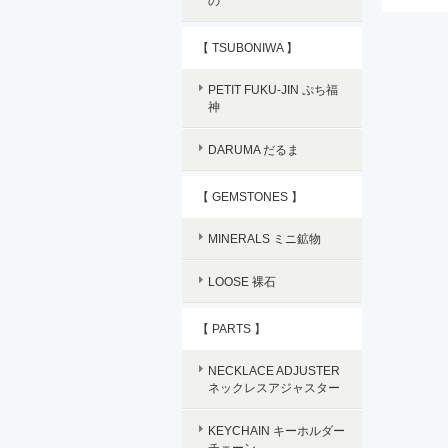
の
【 TSUBONIWA 】
PETIT FUKU-JIN ぷち福
神
DARUMA だるま
【 GEMSTONES 】
MINERALS ミニ鉱物
LOOSE 裸石
【 PARTS 】
NECKLACE ADJUSTER
ネックレスアジャスター
KEYCHAIN キーホルダー
チェーン