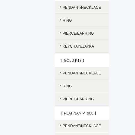
PENDANT/NECKLACE
RING
PIERCE/EARRING
KEYCHAIN/ZAKKA
【 GOLD K18 】
PENDANT/NECKLACE
RING
PIERCE/EARRING
【 PLATINAM PT900 】
PENDANT/NECKLACE