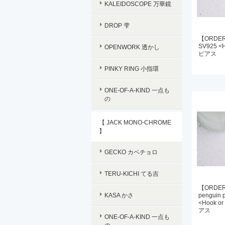
KALEIDOSCOPE 万華鏡
DROP 雫
【ORDER】
SV925 <H
OPENWORK 透かし
ピアス
PINKY RING 小指環
ONE-OF-A-KIND 一点も
の
【 JACK MONO-CHROME
】
GECKO カベチョロ
TERU-KICHI てる吉
【ORDER
KASA かさ
penguin 
<Hook o
アス
ONE-OF-A-KIND 一点も