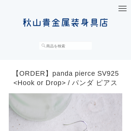
【ORDER】panda pierce SV925
<Hook or Drop> / パンダ ピアス