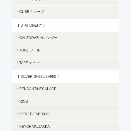
CUBE キューブ
【 STATIONERY 】
CALENDAR カレンダー
TOOL ツール
TAPE テープ
【 SILVER SV925/SV950 】
PENDANT/NECKLACE
RING
PIERCE/EARRING
KEYCHAIN/ZAKKA