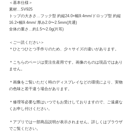
＜基本仕様＞
素材…SV925
トップの大きさ…フック型 約縦24.0×幅9.4mm/ドロップ型 約縦
16.2×幅9.4mm/ 厚み2.0〜2.5mm(共通)
全体の重さ…約1.5〜2.0g(片耳)
＜ご一読ください＞
＊ひとつひとつ手作りのため、少々サイズの違いがあります。
＊こちらのページは受注生産用です。画像のものは現品ではあり
ません。
＊画像をご覧いただく時のディスプレイなどの環境により、実物
の色味と若干違う場合があります。
＊修理等必要な際はいつでもお受けしておりますので、ご遠慮な
くお申し付けください。
＊アプリでは一部商品説明が表示されません。詳しくはブラウザ
でご覧ください。