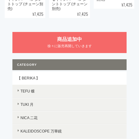
¥7,425
トトップ (チェーン別
ントトップ (チェーン
売)
別売)
¥7,425
¥7,425
商品追加中
徐々に販売再開していきます
CATEGORY
【 BERIKA 】
TEFU 蝶
TUKI 月
NICA 二花
KALEIDOSCOPE 万華鏡