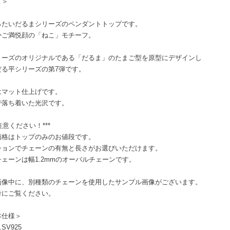
こ＞
ったいだるまシリーズのペンダントトップです。
かご満悦顔の「ねこ」モチーフ。
リーズのオリジナルである「だるま」のたまご型を原型にデザインし
だる平シリーズの第7弾です。
はマット仕上げです。
で落ち着いた光沢です。
ご注意ください！***
価格はトップのみのお値段です。
ションでチェーンの有無と長さがお選びいただけます。
ェーンは幅1.2mmのオーバルチェーンです。
画像中に、別種類のチェーンを使用したサンプル画像がございます。
考にご覧ください。
本仕様＞
SV925