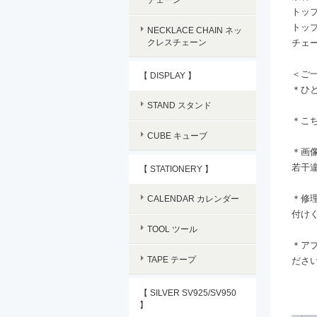
トップ
トップ
NECKLACE CHAIN ネッ
クレスチェーン
チェー
＜ご
【 DISPLAY 】
＊ひ
STAND スタンド
＊こ
CUBE キューブ
＊画
若干
【 STATIONERY 】
＊修
CALENDAR カレンダー
付け
TOOL ツール
＊ア
TAPE テープ
ださ
【 SILVER SV925/SV950
】