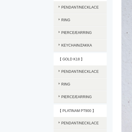
PENDANT/NECKLACE
RING
PIERCE/EARRING
KEYCHAIN/ZAKKA
【 GOLD K18 】
PENDANT/NECKLACE
RING
PIERCE/EARRING
【 PLATINAM PT900 】
PENDANT/NECKLACE