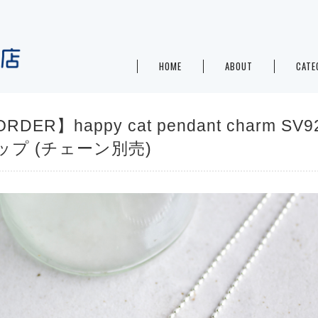
HOME
ABOUT
CATE
RDER】happy cat pendant charm S
ップ (チェーン別売)