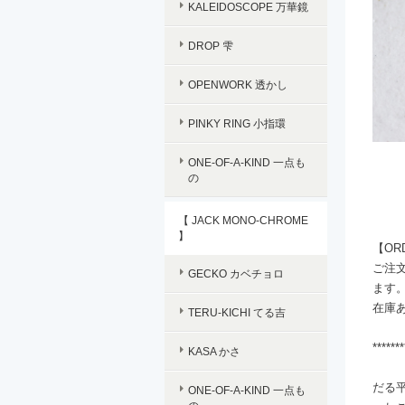
KALEIDOSCOPE 万華鏡
DROP 雫
OPENWORK 透かし
PINKY RING 小指環
ONE-OF-A-KIND 一点も
の
【 JACK MONO-CHROME
】
【OR
ご注文
GECKO カベチョロ
ます
在庫
TERU-KICHI てる吉
*******
KASA かさ
だる
ONE-OF-A-KIND 一点も