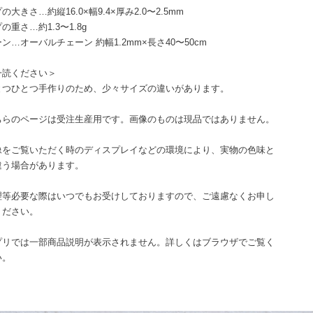
の大きさ…約縦16.0×幅9.4×厚み2.0〜2.5mm
の重さ…約1.3〜1.8g
ン…オーバルチェーン 約幅1.2mm×長さ40〜50cm
一読ください＞
とつひとつ手作りのため、少々サイズの違いがあります。
ちらのページは受注生産用です。画像のものは現品ではありません。
像をご覧いただく時のディスプレイなどの環境により、実物の色味と
違う場合があります。
理等必要な際はいつでもお受けしておりますので、ご遠慮なくお申し
ください。
プリでは一部商品説明が表示されません。詳しくはブラウザでご覧く
い。