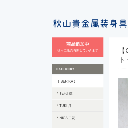
商品追加中
【O
徐々に販売再開していきます
ト
CATEGORY
【 BERIKA 】
TEFU 蝶
TUKI 月
NICA 二花