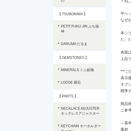
の
＜ね
平べ
【 TSUBONIWA 】
なぜ
PETIT FUKU-JIN ぷち福
神
本シ
た、
DARUMA だるま
表面
【 GEMSTONES 】
上品
MINERALS ミニ鉱物
***
表示
LOOSE 裸石
オプ
標準チ
【 PARTS 】
商品
NECKLACE ADJUSTER
ご参
ネックレスアジャスター
＜基
KEYCHAIN キーホルダー
素材…
チェーン