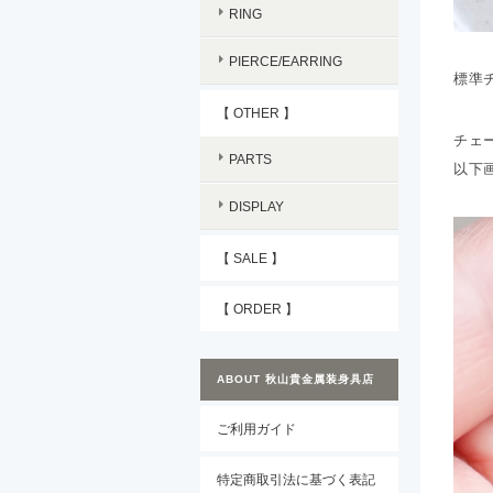
RING
PIERCE/EARRING
標準チ
【 OTHER 】
チェ
PARTS
以下
DISPLAY
【 SALE 】
【 ORDER 】
ABOUT 秋山貴金属装身具店
ご利用ガイド
特定商取引法に基づく表記