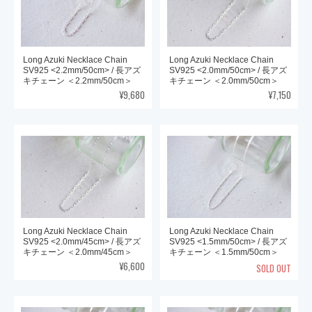
Long Azuki Necklace Chain
Long Azuki Necklace Chain
SV925 <2.2mm/50cm> / 長アズ
SV925 <2.0mm/50cm> / 長アズ
キチェーン ＜2.2mm/50cm＞
キチェーン ＜2.0mm/50cm＞
¥9,680
¥7,150
Long Azuki Necklace Chain
Long Azuki Necklace Chain
SV925 <2.0mm/45cm> / 長アズ
SV925 <1.5mm/50cm> / 長アズ
キチェーン ＜2.0mm/45cm＞
キチェーン ＜1.5mm/50cm＞
¥6,600
SOLD OUT