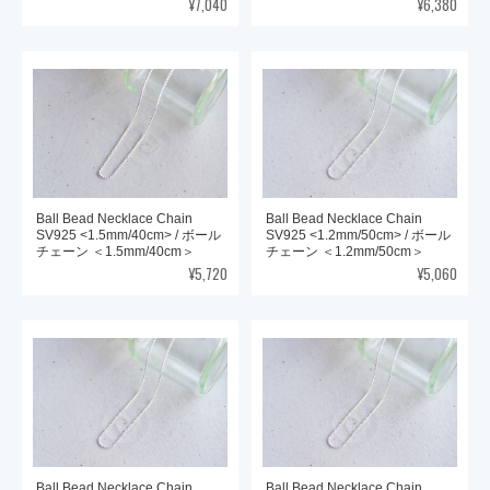
¥7,040
¥6,380
Ball Bead Necklace Chain
Ball Bead Necklace Chain
SV925 <1.5mm/40cm> / ボール
SV925 <1.2mm/50cm> / ボール
チェーン ＜1.5mm/40cm＞
チェーン ＜1.2mm/50cm＞
¥5,720
¥5,060
Ball Bead Necklace Chain
Ball Bead Necklace Chain