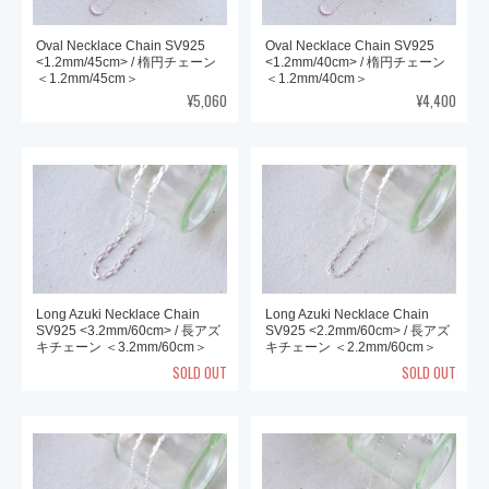
Oval Necklace Chain SV925
Oval Necklace Chain SV925
<1.2mm/45cm> / 楕円チェーン
<1.2mm/40cm> / 楕円チェーン
＜1.2mm/45cm＞
＜1.2mm/40cm＞
¥5,060
¥4,400
Long Azuki Necklace Chain
Long Azuki Necklace Chain
SV925 <3.2mm/60cm> / 長アズ
SV925 <2.2mm/60cm> / 長アズ
キチェーン ＜3.2mm/60cm＞
キチェーン ＜2.2mm/60cm＞
SOLD OUT
SOLD OUT