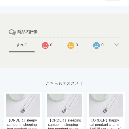
商品の評価
0
0
0
すべて
こちらもオススメ！
【ORDER】sleepy
【ORDER】sleeping
【ORDER】happy
camper in sleeping
camper in sleeping
cat pendant charm
bag pendant charm
bag pendant charm
SV925 / ねこ ペンダ