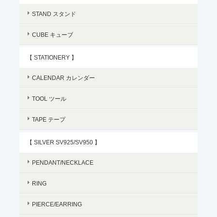
STAND スタンド
CUBE キューブ
【 STATIONERY 】
CALENDAR カレンダー
TOOL ツール
TAPE テープ
【 SILVER SV925/SV950 】
PENDANT/NECKLACE
RING
PIERCE/EARRING