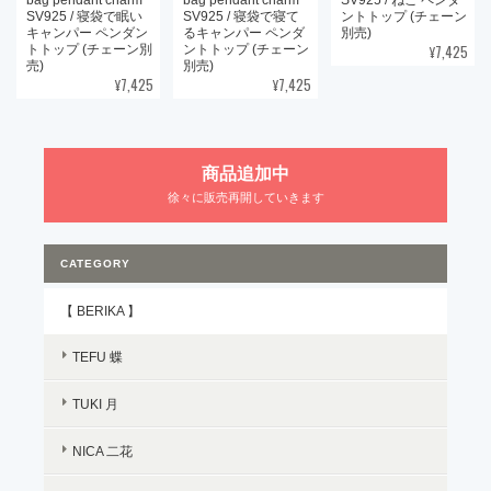
SV925 / 寝袋で眠い
SV925 / 寝袋で寝て
ントトップ (チェーン
キャンパー ペンダン
るキャンパー ペンダ
別売)
¥7,425
トトップ (チェーン別
ントトップ (チェーン
売)
別売)
¥7,425
¥7,425
商品追加中
徐々に販売再開していきます
CATEGORY
【 BERIKA 】
TEFU 蝶
TUKI 月
NICA 二花