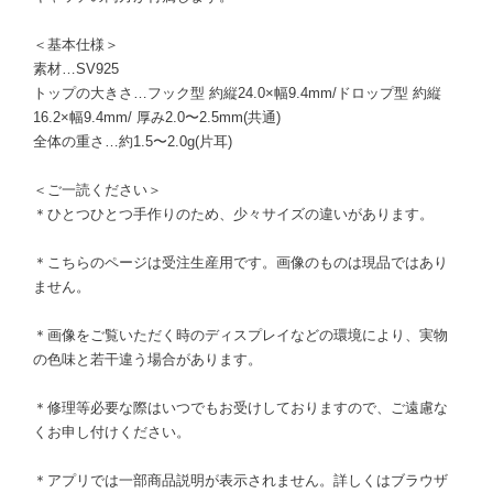
＜基本仕様＞
素材…SV925
トップの大きさ…フック型 約縦24.0×幅9.4mm/ドロップ型 約縦
16.2×幅9.4mm/ 厚み2.0〜2.5mm(共通)
全体の重さ…約1.5〜2.0g(片耳)
＜ご一読ください＞
＊ひとつひとつ手作りのため、少々サイズの違いがあります。
＊こちらのページは受注生産用です。画像のものは現品ではあり
ません。
＊画像をご覧いただく時のディスプレイなどの環境により、実物
の色味と若干違う場合があります。
＊修理等必要な際はいつでもお受けしておりますので、ご遠慮な
くお申し付けください。
＊アプリでは一部商品説明が表示されません。詳しくはブラウザ