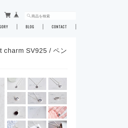
GORY
BLOG
CONTACT
t charm SV925 / ペン