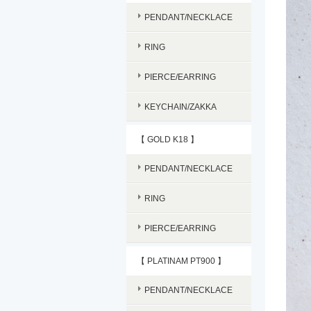
PENDANT/NECKLACE
RING
PIERCE/EARRING
KEYCHAIN/ZAKKA
【 GOLD K18 】
PENDANT/NECKLACE
RING
PIERCE/EARRING
【 PLATINAM PT900 】
PENDANT/NECKLACE