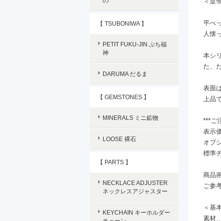
の
＜皇
平べ
【 TSUBONIWA 】
人懐
PETIT FUKU-JIN ぷち福
神
本シ
た、
DARUMA だるま
表面
【 GEMSTONES 】
上品
MINERALS ミニ鉱物
***
表示
LOOSE 裸石
オプ
標準チ
【 PARTS 】
商品
NECKLACE ADJUSTER
ご参
ネックレスアジャスター
＜基
KEYCHAIN キーホルダー
素材…
チェーン