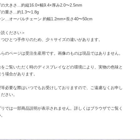
の大きさ…約縦16.0×幅9.4×厚み2.0〜2.5mm
の重さ…約1.3〜1.8g
ン…オーバルチェーン 約幅1.2mm×長さ40〜50cm
一読ください＞
とつひとつ手作りのため、少々サイズの違いがあります。
ちらのページは受注生産用です。画像のものは現品ではありません。
像をご覧いただく時のディスプレイなどの環境により、実物の色味と
違う場合があります。
理等必要な際はいつでもお受けしておりますので、ご遠慮なくお申し
ください。
プリでは一部商品説明が表示されません。詳しくはブラウザでご覧く
い。