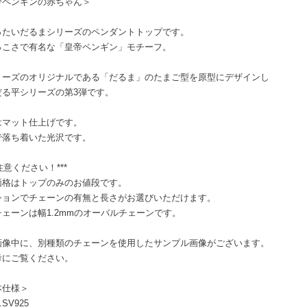
帝ペンギンの赤ちゃん＞
ったいだるまシリーズのペンダントトップです。
っこさで有名な「皇帝ペンギン」モチーフ。
リーズのオリジナルである「だるま」のたまご型を原型にデザインし
だる平シリーズの第3弾です。
はマット仕上げです。
で落ち着いた光沢です。
ご注意ください！***
価格はトップのみのお値段です。
ションでチェーンの有無と長さがお選びいただけます。
ェーンは幅1.2mmのオーバルチェーンです。
画像中に、別種類のチェーンを使用したサンプル画像がございます。
考にご覧ください。
本仕様＞
SV925