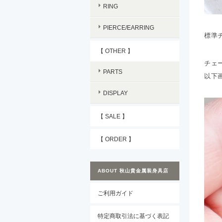
RING
PIERCE/EARRING
標準チ
【 OTHER 】
チェ
PARTS
以下
DISPLAY
【 SALE 】
【 ORDER 】
ABOUT 秋山貴金属装身具店
ご利用ガイド
特定商取引法に基づく表記