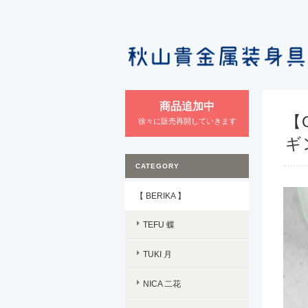
商品追加中
【O
徐々に販売再開していきます
ギ
CATEGORY
【 BERIKA 】
TEFU 蝶
TUKI 月
NICA 二花