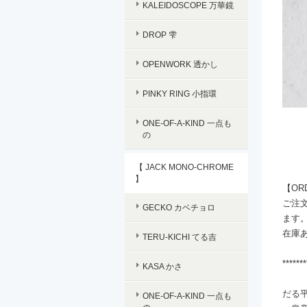
KALEIDOSCOPE 万華鏡
DROP 雫
OPENWORK 透かし
PINKY RING 小指環
ONE-OF-A-KIND 一点も
の
【 JACK MONO-CHROME
】
【OR
ご注文
GECKO カベチョロ
ます
在庫
TERU-KICHI てる吉
*******
KASA かさ
だる
ONE-OF-A-KIND 一点も