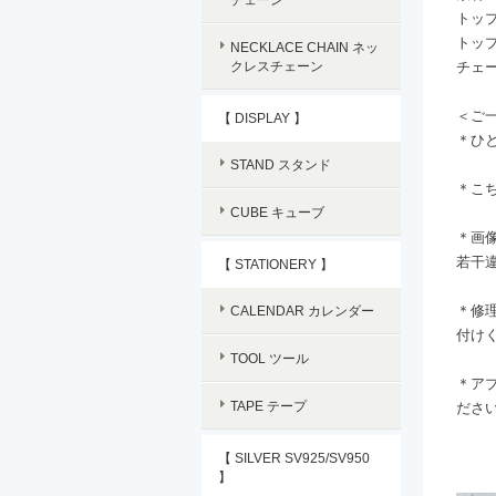
トップ
トップ
NECKLACE CHAIN ネッ
クレスチェーン
チェー
＜ご
【 DISPLAY 】
＊ひ
STAND スタンド
＊こ
CUBE キューブ
＊画
若干
【 STATIONERY 】
＊修
CALENDAR カレンダー
付け
TOOL ツール
＊ア
TAPE テープ
ださ
【 SILVER SV925/SV950
】