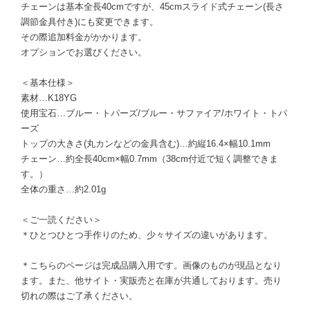
チェーンは基本全長40cmですが、45cmスライド式チェーン(長さ
調節金具付き)にも変更できます。
その際追加料金がかかります。
オプションでお選びください。
＜基本仕様＞
素材…K18YG
使用宝石…ブルー・トパーズ/ブルー・サファイア/ホワイト・トパ
ーズ
トップの大きさ(丸カンなどの金具含む)…約縦16.4×幅10.1mm
チェーン…約全長40cm×幅0.7mm（38cm付近で短く調整できま
す。）
全体の重さ…約2.01g
＜ご一読ください＞
＊ひとつひとつ手作りのため、少々サイズの違いがあります。
＊こちらのページは完成品購入用です。画像のものが現品となり
ます。また、他サイト・実販売と在庫が共通しております。売り
切れの際はご了承ください。