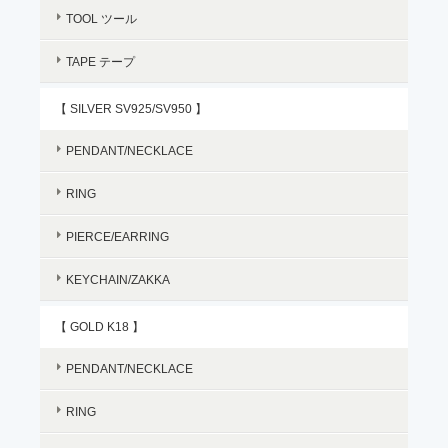
TOOL ツール
TAPE テープ
【 SILVER SV925/SV950 】
PENDANT/NECKLACE
RING
PIERCE/EARRING
KEYCHAIN/ZAKKA
【 GOLD K18 】
PENDANT/NECKLACE
RING