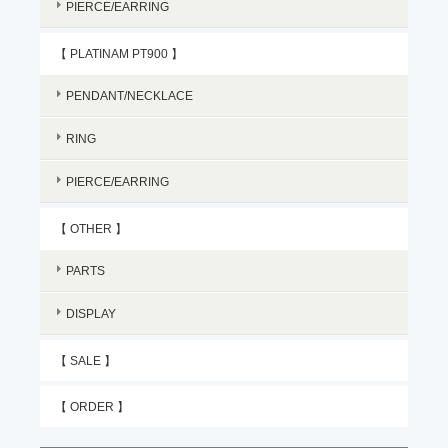
PIERCE/EARRING
【 PLATINAM PT900 】
PENDANT/NECKLACE
RING
PIERCE/EARRING
【 OTHER 】
PARTS
DISPLAY
【 SALE 】
【 ORDER 】