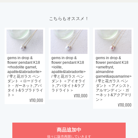
こちらもオススメ！
gems in drop &
gems in drop &
gems in drop &
flower pendant K18
flower pendant K18
flower pendant K18
<rhodolite garnet,
<iolite,
<amethyst,
apatite&labradorite>
apatite&labradorite>
almandine
/ 雫と花ガラス ペン
/ 雫と花ガラス ペン
garnet&aquamarine>
ダント ＜ロードライ
ダント ＜アイオライ
/ 雫と花ガラス ペン
ト・ガーネット,アパ
ト,アパタイト&ラブ
ダント ＜アメシスト,
タイト&ラブラドライ
ラドライト＞
アルマンディン・ガ
¥110,000
ト＞
ーネット&アクアマリ
¥110,000
ン＞
¥110,000
商品追加中
徐々に販売再開していきます