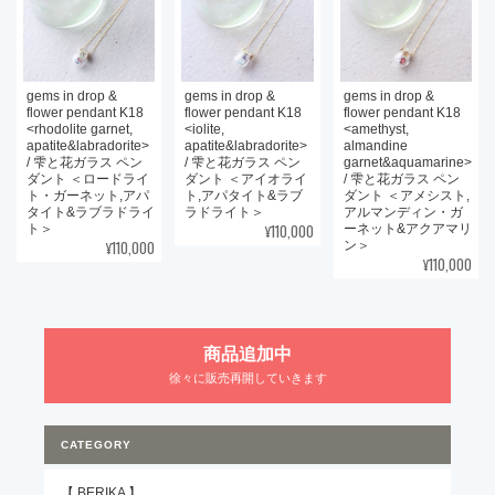
gems in drop &
gems in drop &
gems in drop &
flower pendant K18
flower pendant K18
flower pendant K18
<rhodolite garnet,
<iolite,
<amethyst,
apatite&labradorite>
apatite&labradorite>
almandine
/ 雫と花ガラス ペン
/ 雫と花ガラス ペン
garnet&aquamarine>
ダント ＜ロードライ
ダント ＜アイオライ
/ 雫と花ガラス ペン
ト・ガーネット,アパ
ト,アパタイト&ラブ
ダント ＜アメシスト,
タイト&ラブラドライ
ラドライト＞
アルマンディン・ガ
¥110,000
ト＞
ーネット&アクアマリ
¥110,000
ン＞
¥110,000
商品追加中
徐々に販売再開していきます
CATEGORY
【 BERIKA 】