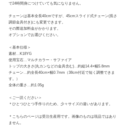
で24時間身につけていても気になりません。
チェーンは基本全長40cmですが、45cmスライド式チェーン(長さ
調節金具付き)にも変更できます。
その際追加料金がかかります。
オプションでお選びください。
＜基本仕様＞
素材…K18YG
使用宝石…マルチカラー・サファイア
トップの大きさ(丸カンなどの金具含む)…約縦14.4×幅5.8mm
チェーン…約全長40cm×幅0.7mm（38cm付近で短く調整できま
す。）
全体の重さ…約1.05g
＜ご一読ください＞
＊ひとつひとつ手作りのため、少々サイズの違いがあります。
＊こちらのページは受注生産用です。画像のものは現品ではあり
ません。