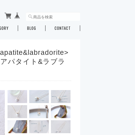
GORY
BLOG
CONTACT
 apatite&labradorite>
,アパタイト&ラブラ