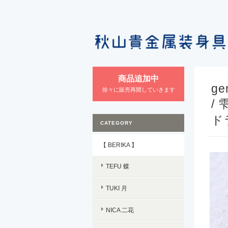
商品追加中
ge
徐々に販売再開していきます
/
ド
CATEGORY
【 BERIKA 】
TEFU 蝶
TUKI 月
NICA 二花