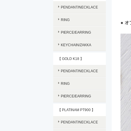
PENDANT/NECKLACE
RING
● 
PIERCE/EARRING
KEYCHAIN/ZAKKA
【 GOLD K18 】
PENDANT/NECKLACE
RING
PIERCE/EARRING
【 PLATINAM PT900 】
PENDANT/NECKLACE