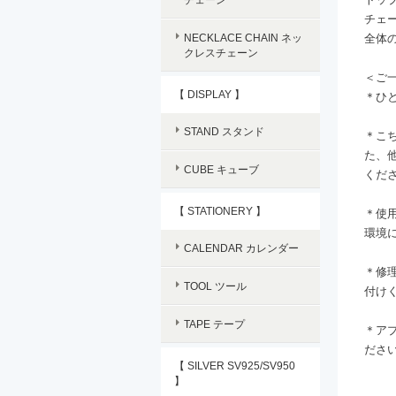
チェー
NECKLACE CHAIN ネッ
全体の
クレスチェーン
＜ご
【 DISPLAY 】
＊ひ
STAND スタンド
＊こ
た、
CUBE キューブ
くだ
【 STATIONERY 】
＊使
環境
CALENDAR カレンダー
＊修
TOOL ツール
付け
TAPE テープ
＊ア
ださ
【 SILVER SV925/SV950
】