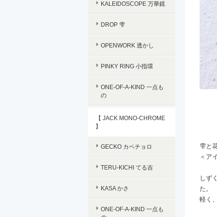
KALEIDOSCOPE 万華鏡
DROP 雫
OPENWORK 透かし
PINKY RING 小指環
ONE-OF-A-KIND 一点も
の
【 JACK MONO-CHROME
】
雫と
GECKO カベチョロ
＜ア
TERU-KICHI てる吉
しず
KASA かさ
た。
軽く
ONE-OF-A-KIND 一点も