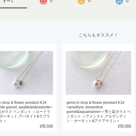
0
0
0
すべて
こちらもオススメ！
n drop & flower pendant K18
gems in drop & flower pendant K18
ite garnet, apatite&labradorite>
<amethyst, almandine
と花ガラス ペンダント ＜ロードラ
garnet&aquamarine> / 雫と花ガラス ペ
ガーネット,アパタイト&ラブラ
ンダント ＜アメシスト,アルマンディ
ト＞
ン・ガーネット&アクアマリン＞
¥110,000
¥110,000