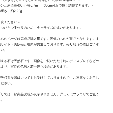
ン…約全長40cm×幅0.7mm（38cm付近で短く調整できます。）
重さ…約2.22g
一読ください＞
とつひとつ手作りのため、少々サイズの違いがあります。
ちらのページは完成品購入用です。画像のものが現品となります。ま
他サイト・実販売と在庫が共通しております。売り切れの際はご了承
さい。
用する石は天然石です。画像をご覧いただく時のディスプレイなどの
により、実物の色味と若干違う場合があります。
理等必要な際はいつでもお受けしておりますので、ご遠慮なくお申し
ください。
プリでは一部商品説明が表示されません。詳しくはブラウザでご覧く
い。