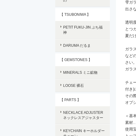
の
雫ガ
出さ
【 TSUBONIWA 】
透明
PETIT FUKU-JIN ぷち福
とつ
神
夏だ
DARUMA だるま
ガラ
など
【 GEMSTONES 】
さい
ガラ
MINERALS ミニ鉱物
チェー
LOOSE 裸石
付き
その
【 PARTS 】
オプ
NECKLACE ADJUSTER
＜基
ネックレスアジャスター
素材…
使用
KEYCHAIN キーホルダー
トップ
チェーン