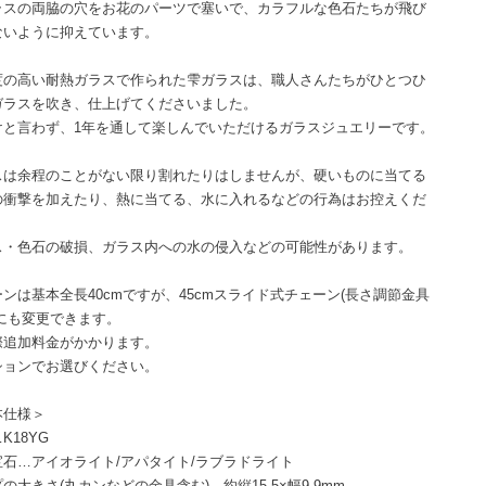
ラスの両脇の穴をお花のパーツで塞いで、カラフルな色石たちが飛び
ないように抑えています。
度の高い耐熱ガラスで作られた雫ガラスは、職人さんたちがひとつひ
ガラスを吹き、仕上げてくださいました。
けと言わず、1年を通して楽しんでいただけるガラスジュエリーです。
スは余程のことがない限り割れたりはしませんが、硬いものに当てる
の衝撃を加えたり、熱に当てる、水に入れるなどの行為はお控えくだ
。
ス・色石の破損、ガラス内への水の侵入などの可能性があります。
ンは基本全長40cmですが、45cmスライド式チェーン(長さ調節金具
)にも変更できます。
際追加料金がかかります。
ションでお選びください。
本仕様＞
K18YG
宝石…アイオライト/アパタイト/ラブラドライト
の大きさ(丸カンなどの金具含む)…約縦15.5×幅9.9mm