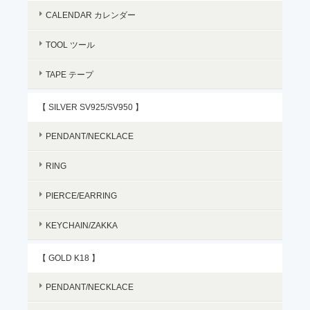
CALENDAR カレンダー
TOOL ツール
TAPE テープ
【 SILVER SV925/SV950 】
PENDANT/NECKLACE
RING
PIERCE/EARRING
KEYCHAIN/ZAKKA
【 GOLD K18 】
PENDANT/NECKLACE