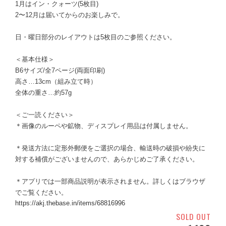
1月はイン・クォーツ(5枚目)
2〜12月は届いてからのお楽しみで。
日・曜日部分のレイアウトは5枚目のご参照ください。
＜基本仕様＞
B6サイズ/全7ページ(両面印刷)
高さ…13cm（組み立て時）
全体の重さ…約57g
＜ご一読ください＞
＊画像のルーペや鉱物、ディスプレイ用品は付属しません。
＊発送方法に定形外郵便をご選択の場合、輸送時の破損や紛失に
対する補償がございませんので、あらかじめご了承ください。
＊アプリでは一部商品説明が表示されません。詳しくはブラウザ
でご覧ください。
https://akj.thebase.in/items/68816996
SOLD OUT