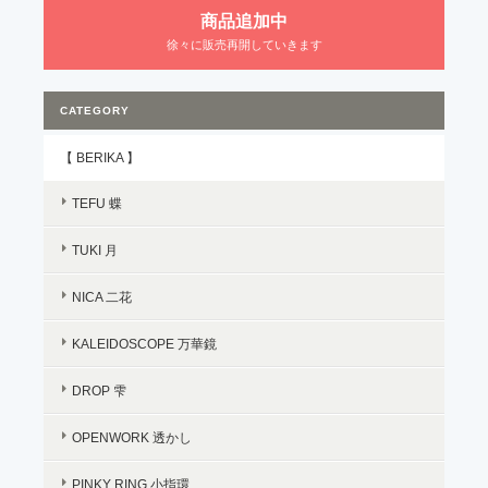
商品追加中
徐々に販売再開していきます
CATEGORY
【 BERIKA 】
TEFU 蝶
TUKI 月
NICA 二花
KALEIDOSCOPE 万華鏡
DROP 雫
OPENWORK 透かし
PINKY RING 小指環