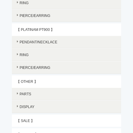
RING
PIERCE/EARRING
【 PLATINAM PT900 】
PENDANT/NECKLACE
RING
PIERCE/EARRING
【 OTHER 】
PARTS
DISPLAY
【 SALE 】