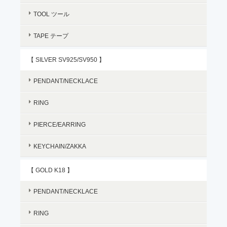
TOOL ツール
TAPE テープ
【 SILVER SV925/SV950 】
PENDANT/NECKLACE
RING
PIERCE/EARRING
KEYCHAIN/ZAKKA
【 GOLD K18 】
PENDANT/NECKLACE
RING