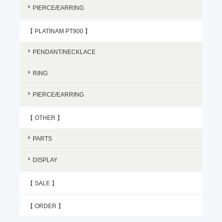
PIERCE/EARRING
【 PLATINAM PT900 】
PENDANT/NECKLACE
RING
PIERCE/EARRING
【 OTHER 】
PARTS
DISPLAY
【 SALE 】
【 ORDER 】