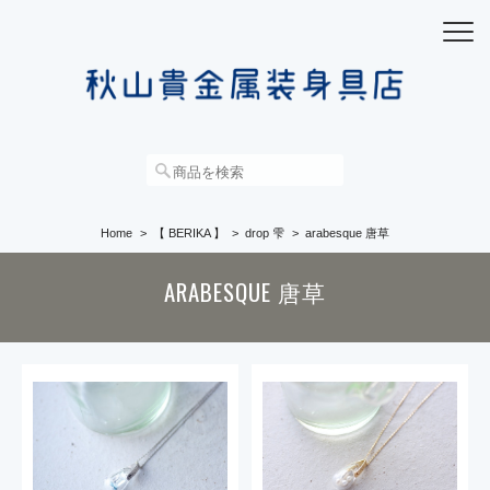
Home
【 BERIKA 】
drop 雫
arabesque 唐草
ARABESQUE 唐草