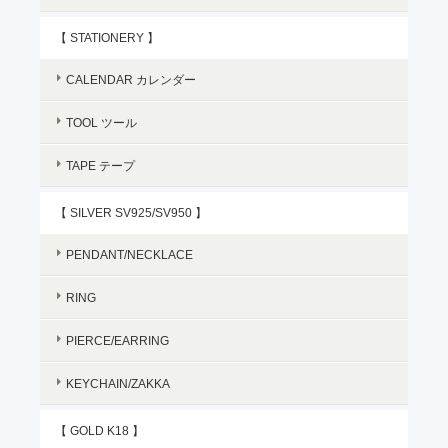
【 STATIONERY 】
CALENDAR カレンダー
TOOL ツール
TAPE テープ
【 SILVER SV925/SV950 】
PENDANT/NECKLACE
RING
PIERCE/EARRING
KEYCHAIN/ZAKKA
【 GOLD K18 】