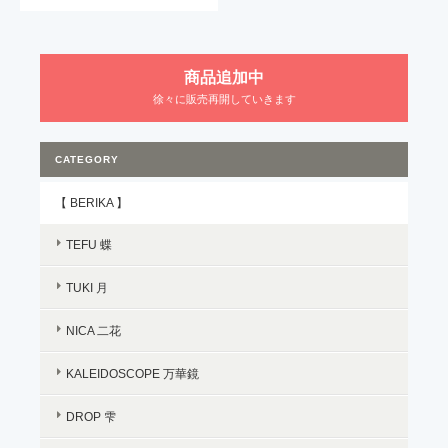
商品追加中
徐々に販売再開していきます
CATEGORY
【 BERIKA 】
TEFU 蝶
TUKI 月
NICA 二花
KALEIDOSCOPE 万華鏡
DROP 雫